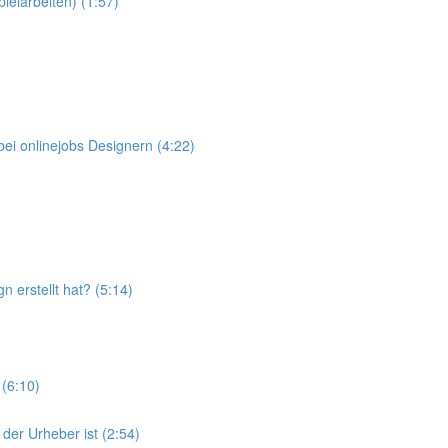
elarbeiten) (1:57)
ei onlinejobs Designern (4:22)
 erstellt hat? (5:14)
(6:10)
der Urheber ist (2:54)