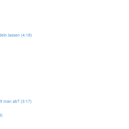
eln lassen (4:18)
t man ab? (3:17)
8)