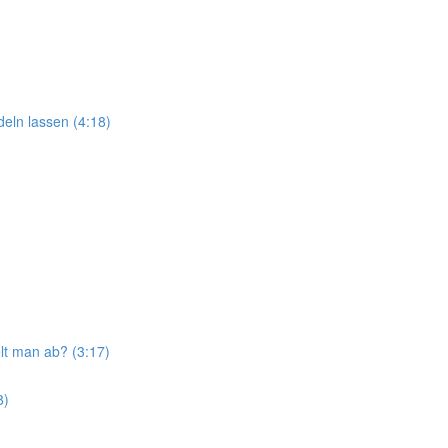
eln lassen (4:18)
t man ab? (3:17)
8)