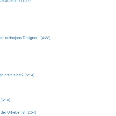
elarbeiten) (1:57)
ei onlinejobs Designern (4:22)
 erstellt hat? (5:14)
(6:10)
der Urheber ist (2:54)