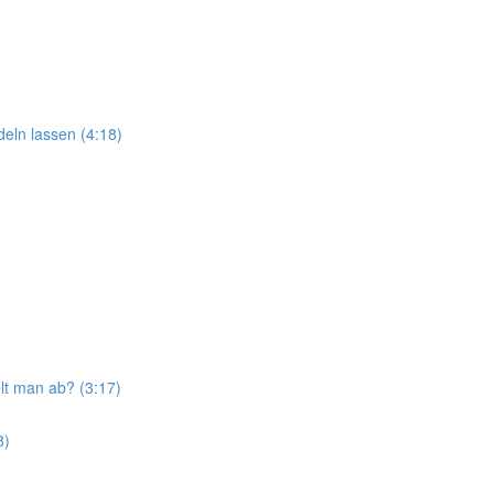
eln lassen (4:18)
t man ab? (3:17)
8)