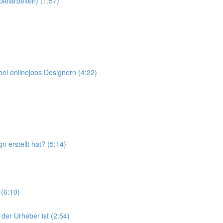
elarbeiten) (1:57)
ei onlinejobs Designern (4:22)
 erstellt hat? (5:14)
(6:10)
der Urheber ist (2:54)