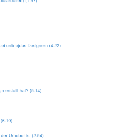
elarbeiten) (1:57)
ei onlinejobs Designern (4:22)
 erstellt hat? (5:14)
(6:10)
der Urheber ist (2:54)