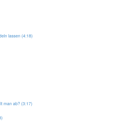
eln lassen (4:18)
t man ab? (3:17)
8)