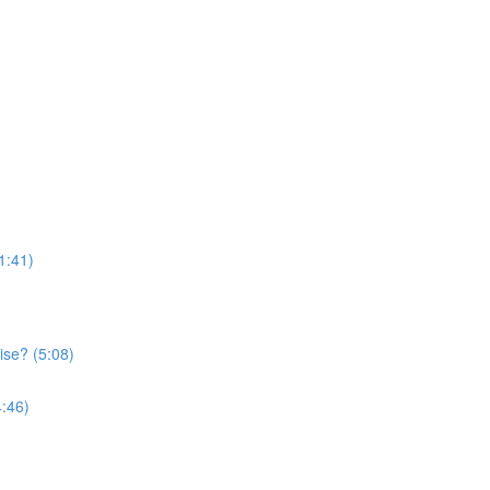
11:41)
ise? (5:08)
4:46)
)