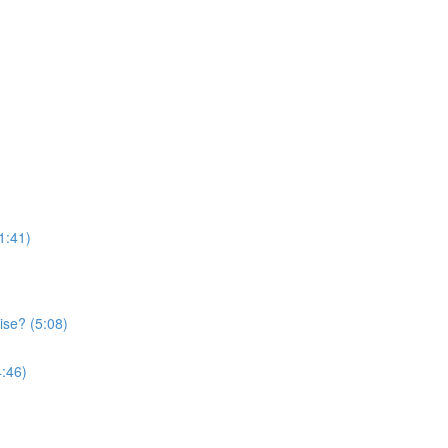
11:41)
ise? (5:08)
4:46)
)