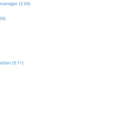
nmanager (2:09)
:59)
utzen (5:11)