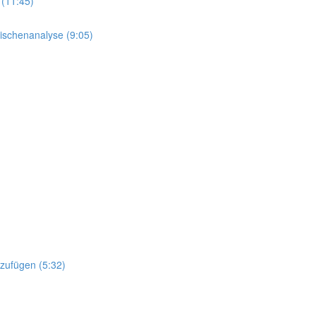
 (11:45)
Nischenanalyse (9:05)
nzufügen (5:32)