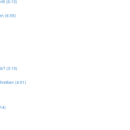
itt (6:13)
en (6:55)
ab? (3:15)
hreiben (4:01)
:14)