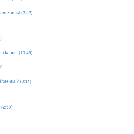
uen kannst (2:52)
)
en kannst (13:45)
9)
otential? (3:11)
 (2:59)