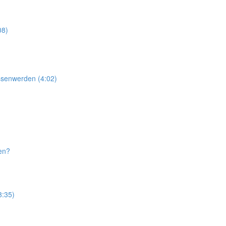
08)
essenwerden (4:02)
ten?
8:35)