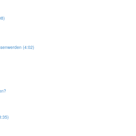
08)
essenwerden (4:02)
ten?
8:35)