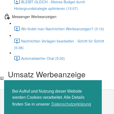
BLEIBT GLEICH - Kleines Budget durch
Hintergrundstrategie optimieren (15:07)
Messenger Werbeanzeigen
Wo findet man Nachrichten Werbeanzeigen? (3:10)
Nachrichten Vorlagen bearbeiten - Schritt für Schritt
(5:38)
Automatisierter Chat (5:20)
Umsatz Werbeanzeige
schalten - Schritt für Schritt
Bei Aufruf und Nutzung dieser Website
Inhalt der Lektion gesperrt
werden Cookies verarbeitet. Alle Details
Wenn Sie bereits eingeschrieben sind,
müssen Sie sich
finden Sie in unserer
Datenschutzerklärung
anmelden
.