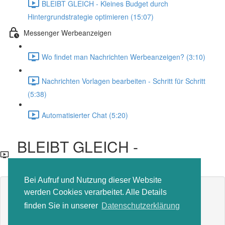
BLEIBT GLEICH - Kleines Budget durch
Hintergrundstrategie optimieren (15:07)
Messenger Werbeanzeigen
Wo findet man Nachrichten Werbeanzeigen? (3:10)
Nachrichten Vorlagen bearbeiten - Schritt für Schritt
(5:38)
Automatisierter Chat (5:20)
BLEIBT GLEICH -
Minimierung von Daten
Bei Aufruf und Nutzung dieser Website
Inhalt der Lektion gesperrt
werden Cookies verarbeitet. Alle Details
Wenn Sie bereits eingeschrieben sind,
müssen Sie sich
finden Sie in unserer
Datenschutzerklärung
anmelden
.