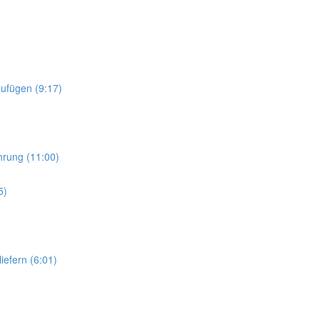
zufügen (9:17)
hrung (11:00)
5)
efern (6:01)