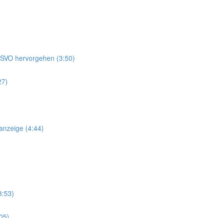
DGSVO hervorgehen (3:50)
27)
anzeige (4:44)
3:53)
05)