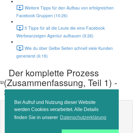
Weitere Tipps für den Aufbau von erfolgreichen
Facebook Gruppen (10:26)
5 Tipps für all die Leute die eine Facebook
Werbeanzeigen Agentur aufbauen (9:26)
Wie du über Gelbe Seiten schnell viele Kunden
generierst (6:18)
Der komplette Prozess
(Zusammenfassung, Teil 1) -
Splittest
Bei Aufruf und Nutzung dieser Website
Inhalt der Lektion gesperrt
werden Cookies verarbeitet. Alle Details
Wenn Sie bereits eingeschrieben sind,
müssen Sie sich
finden Sie in unserer
Datenschutzerklärung
anmelden
.
In den Kurs einschreiben, um zu entsperren