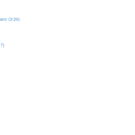
kann (3:20)
17)