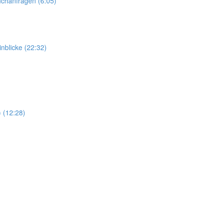
chanfragen (6:05)
nblicke (22:32)
 (12:28)