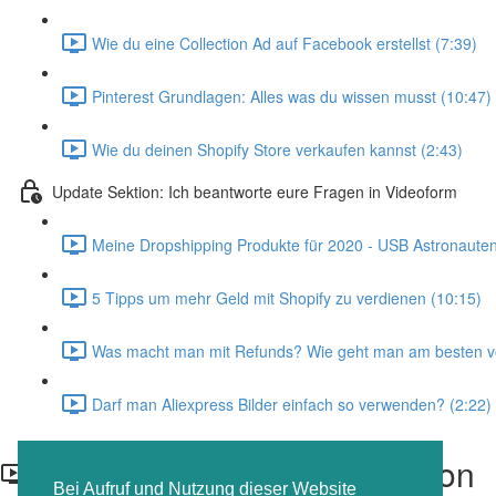
Wie du eine Collection Ad auf Facebook erstellst (7:39)
Pinterest Grundlagen: Alles was du wissen musst (10:47)
Wie du deinen Shopify Store verkaufen kannst (2:43)
Update Sektion: Ich beantworte eure Fragen in Videoform
Meine Dropshipping Produkte für 2020 - USB Astronauten
5 Tipps um mehr Geld mit Shopify zu verdienen (10:15)
Was macht man mit Refunds? Wie geht man am besten vo
Darf man Aliexpress Bilder einfach so verwenden? (2:22)
Ali Packet Chrome Extension
Bei Aufruf und Nutzung dieser Website