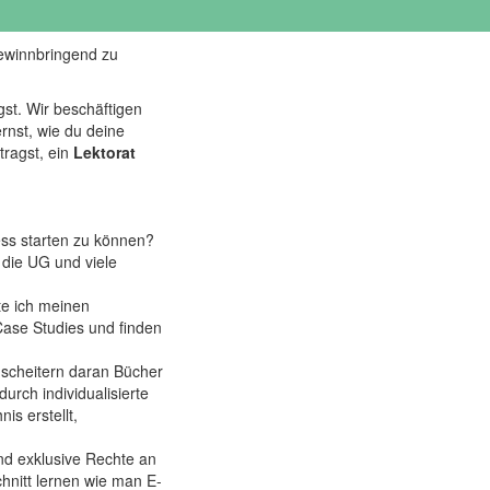
ewinnbringend zu
gst. Wir beschäftigen
ernst, wie du deine
ragst, ein
Lektorat
ess starten zu können?
 die UG und viele
te ich meinen
ase Studies und finden
scheitern daran Bücher
rch individualisierte
is erstellt,
nd exklusive Rechte an
hnitt lernen wie man E-