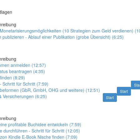
dlagen
hreibung
Monetarisierungsmöglichkeiten (10 Strategien zum Geld verdienen) (1
 publizieren - Ablauf einer Publikation (grobe Übersicht) (6:25)
hreibung
hmen anmelden (12:57)
tatus beantragen (4:35)
finden (8:29)
chritt für Schritt (7:59)
Sta
beformen (GbR, GmbH, OHG und weitere) (12:51)
Start
& Versicherungen (6:25)
Start
hreibung
eine profitable Buchidee entwickeln (7:59)
 durchführen - Schritt für Schritt (12:05)
zon Kindle E-Book Nische finden (7:09)