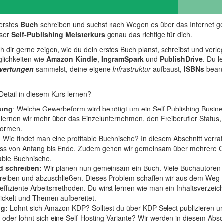
erstes
Buch
schreiben und suchst nach Wegen es über das Internet g
eser
Self-Publishing Meisterkurs
genau das richtige für dich.
h dir gerne zeigen, wie du dein erstes Buch planst, schreibst und verle
glichkeiten wie
Amazon Kindle
,
IngramSpark
und
PublishDrive
. Du l
wertungen
sammelst, deine eigene
Infrastruktur
aufbaust,
ISBNs
beant
Detail in diesem Kurs lernen?
dung
: Welche Gewerbeform wird benötigt um ein Self-Publishing Busin
 lernen wir mehr über das Einzelunternehmen, den Freiberufler Status,
formen.
: Wie findet man eine profitable Buchnische? In diesem Abschnitt verra
ss von Anfang bis Ende. Zudem gehen wir gemeinsam über mehrere C
table Buchnische.
d schreiben:
Wir planen nun gemeinsam ein Buch. Viele Buchautoren 
hreiben und abzuschließen. Dieses Problem schaffen wir aus dem Weg du
effiziente Arbeitsmethoden. Du wirst lernen wie man ein Inhaltsverzeichn
ickelt und Themen aufbereitet.
ng:
Lohnt sich Amazon KDP? Solltest du über KDP Select publizieren u
der lohnt sich eine Self-Hosting Variante? Wir werden in diesem Absc