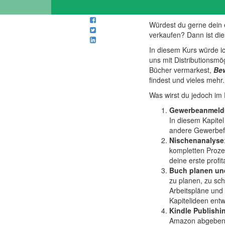
Würdest du gerne dein 
verkaufen? Dann ist di
In diesem Kurs würde ic
uns mit Distributionsmö
Bücher vermarkest,
Be
findest und vieles mehr.
Was wirst du jedoch im 
Gewerbeanmel
In diesem Kapitel
andere Gewerbe
Nischenanalyse
kompletten Proze
deine erste profi
Buch planen un
zu planen, zu sc
Arbeitspläne und 
Kapitelideen entw
Kindle Publishi
Amazon abgeben o