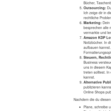
Bücher, Taschen
Outsourcing:
Du
Ich zeige dir in 
rechtliche Proble
Marketing:
Dein 
besprechen alle 
vermarkte und le
Amazon KDP Lo
Notizbücher. In 
aufbauen kannst.
Formatierungsopt
Steuern, Rechtl
Business versteu
uns in diesem Kap
treten solltest. 
kannst.
Alternative Pub
publizieren kanns
Online Shops publ
Nachdem die du diesen 
Plane, schreibe u