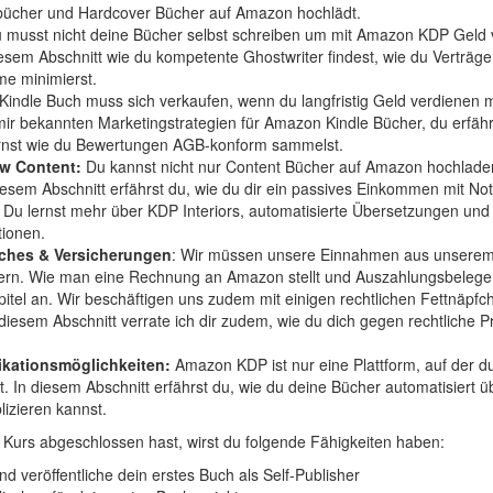
bücher und Hardcover Bücher auf Amazon hochlädt.
 musst nicht deine Bücher selbst schreiben um mit Amazon KDP Geld 
diesem Abschnitt wie du kompetente Ghostwriter findest, wie du Verträg
me minimierst.
Kindle Buch muss sich verkaufen, wenn du langfristig Geld verdienen 
mir bekannten Marketingstrategien für Amazon Kindle Bücher, du erfähr
rnst wie du Bewertungen AGB-konform sammelst.
w Content:
Du kannst nicht nur Content Bücher auf Amazon hochlade
diesem Abschnitt erfährst du, wie du dir ein passives Einkommen mit N
 Du lernst mehr über KDP Interiors, automatisierte Übersetzungen und
ionen.
iches & Versicherungen
: Wir müssen unsere Einnahmen aus unserem 
ern. Wie man eine Rechnung an Amazon stellt und Auszahlungsbelege
itel an. Wir beschäftigen uns zudem mit einigen rechtlichen Fettnäpfche
In diesem Abschnitt verrate ich dir zudem, wie du dich gegen rechtliche
likationsmöglichkeiten:
Amazon KDP ist nur eine Plattform, auf der d
t. In diesem Abschnitt erfährst du, wie du deine Bücher automatisiert 
izieren kannst.
Kurs abgeschlossen hast, wirst du folgende Fähigkeiten haben:
nd veröffentliche dein erstes Buch als Self-Publisher