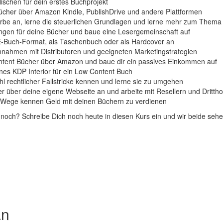
Nischen für dein erstes Buchprojekt
ücher über Amazon Kindle, PublishDrive und andere Plattformen
be an, lerne die steuerlichen Grundlagen und lerne mehr zum Thema
gen für deine Bücher und baue eine Lesergemeinschaft auf
E-Buch-Format, als Taschenbuch oder als Hardcover an
innahmen mit Distributoren und geeigneten Marketingstrategien
tent Bücher über Amazon und baue dir ein passives Einkommen auf
enes KDP Interior für ein Low Content Buch
hl rechtlicher Fallstricke kennen und lerne sie zu umgehen
r über deine eigene Webseite an und arbeite mit Resellern und Drittho
e Wege kennen Geld mit deinen Büchern zu verdienen
 noch? Schreibe Dich noch heute in diesen Kurs ein und wir beide sehe
an