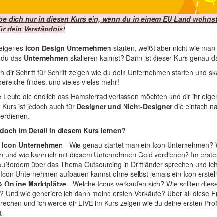
be dich nur in diesen Kurs ein, wenn du in einem EU Land wohnst
ür dein Verständnis!
 eigenes
Icon Design
Unternehmen
starten, weißt aber nicht wie man
e du das
Unternehmen
skalieren kannst? Dann ist dieser Kurs genau das
h dir Schritt für Schritt zeigen wie du dein Unternehmen starten und sk
ereiche findest und vieles vieles mehr!
 die Leute die endlich das Hamsterrad verlassen möchten und dir ihr e
 Kurs ist jedoch auch für
Designer und Nicht-Designer
die einfach 
verdienen.
doch im Detail in diesem Kurs lernen?
 Icon Unternehmen
- Wie genau startet man ein Icon Unternehmen?
 und wie kann ich mit diesem Unternehmen Geld verdienen? Im erste
ußerdem über das Thema Outsourcing in Drittländer sprechen und ich z
n Icon Unternehmen aufbauen kannst ohne selbst jemals ein Icon erste
 Online Marktplätze
- Welche Icons verkaufen sich? Wie sollten di
e? Und wie generiere ich dann meine ersten Verkäufe? Über all diese F
rechen und ich werde dir LIVE im Kurs zeigen wie du deine ersten Prof
t