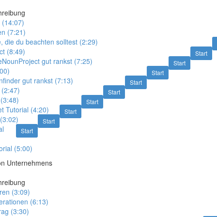
hreibung
(14:07)
en (7:21)
, die du beachten solltest (2:29)
t (8:49)
Start
NounProject gut rankst (7:25)
Start
:00)
Start
nfinder gut rankst (7:13)
Start
 (2:47)
Start
 (3:48)
Start
t Tutorial (4:20)
Start
 (3:02)
Start
al
Start
rial (5:00)
con Unternehmens
hreibung
eren (3:09)
erationen (6:13)
rag (3:30)