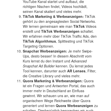
YouTube Kanal startet und aufbaut, die
richtigen Nischen findet, Videos hochlädt,
seinen Kanal skaliert und vieles mehr.
TikTok Marketing & Werbeanzeigen:
TikTok
gehört zu den angesagtesten Social Networks.
Wir lernen gemeinsam wie man
TikTok
Videos
erstellt und
TikTok Werbeanzeigen
schaltet.
Wir erfahren mehr über TikTok Traffic Ads, den
TikTok Algorithmus
, Splittesting und TikTok
Targeting Optionen.
Snapchat Werbeanzeigen:
Je mehr Swipe-
Ups, desto besser! In diesem Abschnitt vom
Kurs lernst du den Instant und
Advanced
Snapchat Ad Builder
kennen. Du lernst jedes
Tool kennen, darunter auch
AR Lenses
, Filter,
die Creative Library und vieles mehr.
Quora Marketing & Werbeanzeigen:
Quora
ist ein Fragen und Antworten Portal, das auch
immer mehr in Deutschland an Einfluss
gewinnt. Wir schauen uns an, wie man auf
organischem Wege Reichweite über Quora
generiert und lernen
Quora Werbeanzeigen
zu
schalten. Diesbezüglich besprechen wir auch