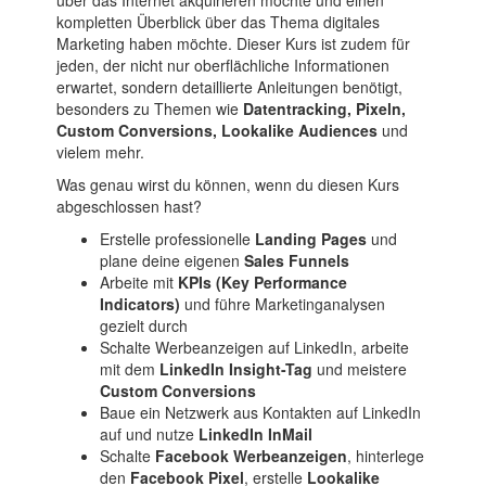
über das Internet akquirieren möchte und einen
kompletten Überblick über das Thema digitales
Marketing haben möchte. Dieser Kurs ist zudem für
jeden, der nicht nur oberflächliche Informationen
erwartet, sondern detaillierte Anleitungen benötigt,
besonders zu Themen wie
Datentracking, Pixeln,
Custom Conversions, Lookalike Audiences
und
vielem mehr.
Was genau wirst du können, wenn du diesen Kurs
abgeschlossen hast?
Erstelle professionelle
Landing Pages
und
plane deine eigenen
Sales Funnels
Arbeite mit
KPIs (Key Performance
Indicators)
und führe Marketinganalysen
gezielt durch
Schalte Werbeanzeigen auf LinkedIn, arbeite
mit dem
LinkedIn Insight-Tag
und meistere
Custom Conversions
Baue ein Netzwerk aus Kontakten auf LinkedIn
auf und nutze
LinkedIn InMail
Schalte
Facebook Werbeanzeigen
, hinterlege
den
Facebook Pixel
, erstelle
Lookalike