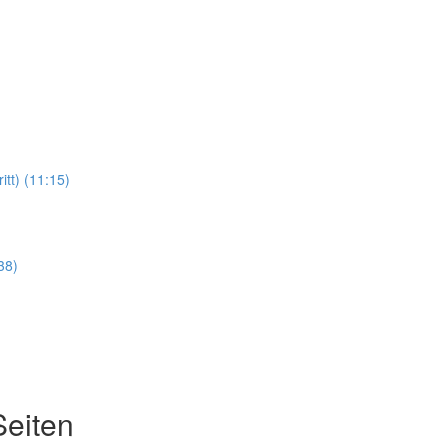
itt) (11:15)
38)
eiten